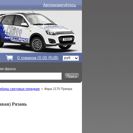
Авторизируйтесь
0
товаров (
0.00 RUB
)
вая фраза
иборы световые передние
Фара 2170 Приора
авая) Рязань