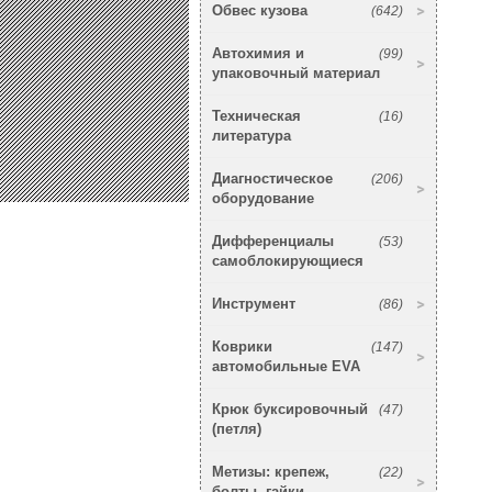
Обвес кузова
(642)
Автохимия и
(99)
упаковочный материал
Техническая
(16)
литература
Диагностическое
(206)
оборудование
Дифференциалы
(53)
самоблокирующиеся
Инструмент
(86)
Коврики
(147)
автомобильные EVA
Крюк буксировочный
(47)
(петля)
Метизы: крепеж,
(22)
болты, гайки