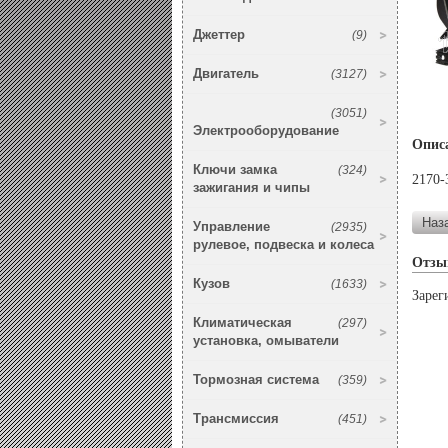
Джеттер
(9)
Двигатель
(3127)
(3051)
Электрооборудование
Опис
Ключи замка
(324)
2170-
зажигания и чипы
Управление
(2935)
рулевое, подвеска и колеса
Отзы
Кузов
(1633)
Зарег
Климатическая
(297)
установка, омыватели
Тормозная система
(359)
Трансмиссия
(451)