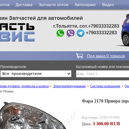
ентов
Доставка
Запчасти оптом
Автосервис
Видео
г.Тольятти, сот.+79033332283
+79033332283
Под заказ
0
товаров
Производители
Каталожный номер или поиско
ение рулевое, подвеска и колеса
Электрооборудование
Система освещения
Пр
я) Рязань
Фара 2170 Приора (пр
Код товара:
2170-3711010
3 300.00 RUB
Цена: