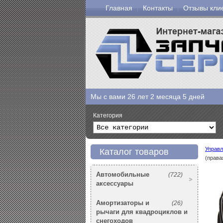
Главная
Контакты
Отзывы кли
Мы с вами
26 лет 2 месяца 5 дней
Категория
Управл
Каталог товаров
(права
Автомобильные
(722)
аксессуары
Амортизаторы и
(26)
рычаги для квадроциклов и
снегоходов