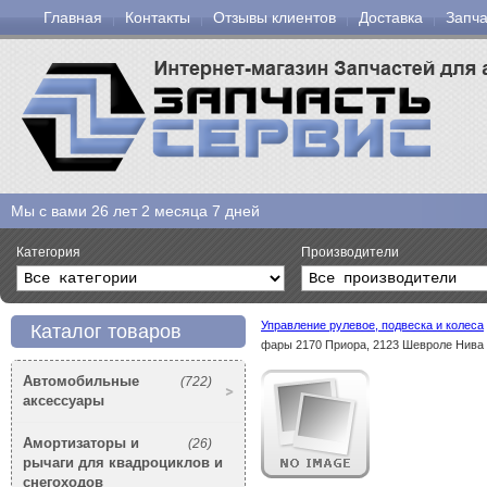
Главная
Контакты
Отзывы клиентов
Доставка
Запча
Мы с вами
26 лет 2 месяца 7 дней
Категория
Производители
Управление рулевое, подвеска и колеса
Каталог товаров
фары 2170 Приора, 2123 Шевроле Нива 
Автомобильные
(722)
аксессуары
Амортизаторы и
(26)
рычаги для квадроциклов и
снегоходов