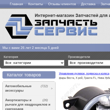
Главная
Контакты
Отзывы клиентов
Доставка
Запча
Мы с вами
26 лет 2 месяца 5 дней
Категория
Производители
Управление рулевое, подвеска и колеса
Каталог товаров
фары Веста, Х рей, Гранта FL, Нива Ур
Автомобильные
(722)
аксессуары
Амортизаторы и
(26)
рычаги для квадроциклов и
снегоходов