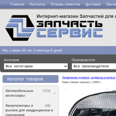
Главная
Контакты
Отзывы клиентов
Доставка
Запча
Мы с вами
26 лет 2 месяца 8 дней
Категория
Производители
Управление рулевое, подвеска и колеса
Каталог товаров
Нива (левая черная) с 2009 г.
Автомобильные
(722)
аксессуары
Амортизаторы и
(26)
рычаги для квадроциклов и
снегоходов