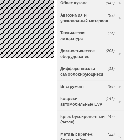
Обвес кузова
(642)
Автохимия и
(99)
упаковочный материал
Техническая
(16)
литература
Диагностическое
(206)
оборудование
Дифференциалы
(53)
самоблокирующиеся
Инструмент
(86)
Коврики
(147)
автомобильные EVA
Крюк буксировочный
(47)
(петля)
Метизы: крепеж,
(22)
болты, гайки