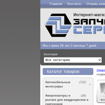
Главная
Контакты
Отзывы кли
Мы с вами
26 лет 2 месяца 7 дней
Категория
Управл
Каталог товаров
(подфа
Автомобильные
(722)
аксессуары
Амортизаторы и
(26)
рычаги для квадроциклов и
снегоходов