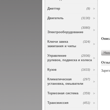
Джеттер
(9)
Двигатель
(3130)
(3080)
Электрооборудование
Опис
Ключи замка
(324)
зажигания и чипы
Управление
(2936)
рулевое, подвеска и колеса
Отзы
Кузов
(1633)
Зарег
Климатическая
(297)
установка, омыватели
Тормозная система
(359)
Трансмиссия
(451)