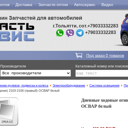
ентов
Доставка
Запчасти оптом
Автосервис
Видео
г.Тольятти, сот.+79033332283
+79033332283
Под заказ
0
товаров
Производители
Каталожный номер или поиско
ение рулевое, подвеска и колеса
Электрооборудование
Система освещения
Пр
рник) 2103-2106 (правый) ОСВАР белый
Дневные ходовые огни
ОСВАР белый