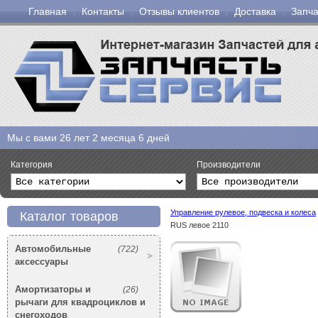
Главная
Контакты
Отзывы клиентов
Доставка
Запча
Мы с вами
26 лет 2 месяца 6 дней
Категория
Производители
Управление рулевое, подвеска и колеса
Каталог товаров
RUS левое 2110
Автомобильные
(722)
аксессуары
Амортизаторы и
(26)
рычаги для квадроциклов и
снегоходов