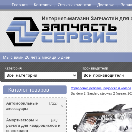
Главная
Контакты
Отзывы клиентов
Доставка
Запча
Мы с вами
26 лет 2 месяца 5 дней
Категория
Производители
Управление рулевое, подвеска и колеса
Каталог товаров
Sandero 2, Sandero stepway 2 (левая, 2
Автомобильные
(722)
аксессуары
Амортизаторы и
(26)
рычаги для квадроциклов и
снегоходов