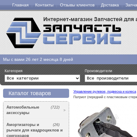
Главная
Контакты
Отзывы клиентов
Доставка
Запча
Мы с вами
26 лет 2 месяца 8 дней
Категория
Производители
Управление рулевое, подвеска и колеса
Каталог товаров
Патриот (передний с пластиковым стер
Автомобильные
(722)
аксессуары
Амортизаторы и
(26)
рычаги для квадроциклов и
снегоходов