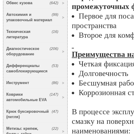
Обвес кузова
(642)
промежуточных ф
Первое для поса
Автохимия и
(99)
упаковочный материал
пространства
Техническая
(16)
Второе для ком
литература
Диагностическое
(206)
Преимущества на
оборудование
Четкая фиксаци
Дифференциалы
(53)
самоблокирующиеся
Долговечность
Бесшумная рабо
Инструмент
(86)
Коррозионная с
Коврики
(147)
автомобильные EVA
В процессе экспл
Крюк буксировочный
(47)
(петля)
смазку на поверх
Метизы: крепеж,
(22)
наименованиями:
болты, гайки