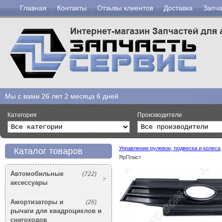
Главная
Контакты
Отзывы клиентов
Доставка
Запча
Мы с вами
26 лет 2 месяца 6 дней
Категория
Производители
Управление рулевое, подвеска и колеса
Каталог товаров
ЯрПласт
Автомобильные
(722)
аксессуары
Амортизаторы и
(26)
рычаги для квадроциклов и
снегоходов