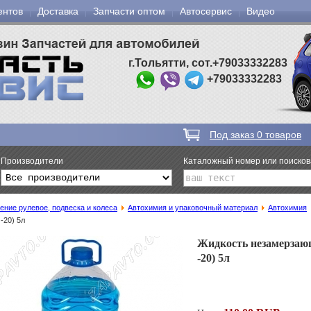
ентов
Доставка
Запчасти оптом
Автосервис
Видео
г.Тольятти, сот.+79033332283
+79033332283
Под заказ
0
товаров
Производители
Каталожный номер или поиско
ение рулевое, подвеска и колеса
Автохимия и упаковочный материал
Автохимия
-20) 5л
Жидкость незамерзаю
-20) 5л