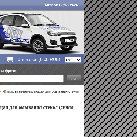
Авторизируйтесь
0
товаров (
0.00 RUB
)
вая фраза
Жидкость незамерзающая для омывания стекол
щая для омывания стекол (синяя