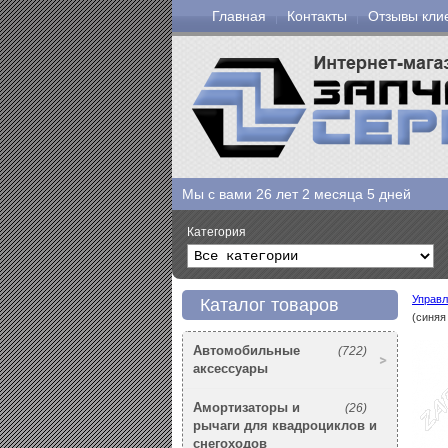
Главная
Контакты
Отзывы кли
Мы с вами
26 лет 2 месяца 5 дней
Категория
Управл
Каталог товаров
(синяя 
Автомобильные
(722)
аксессуары
Амортизаторы и
(26)
рычаги для квадроциклов и
снегоходов