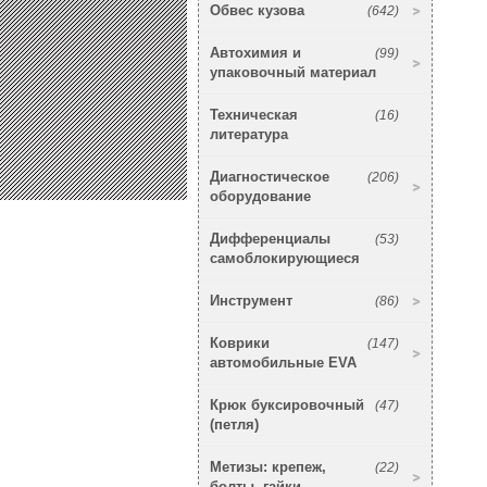
Обвес кузова
(642)
Автохимия и
(99)
упаковочный материал
Техническая
(16)
литература
Диагностическое
(206)
оборудование
Дифференциалы
(53)
самоблокирующиеся
Инструмент
(86)
Коврики
(147)
автомобильные EVA
Крюк буксировочный
(47)
(петля)
Метизы: крепеж,
(22)
болты, гайки