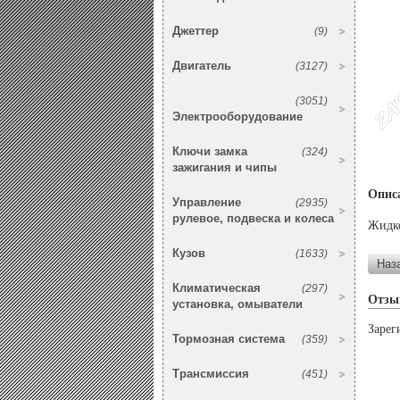
Джеттер
(9)
Двигатель
(3127)
(3051)
Электрооборудование
Ключи замка
(324)
зажигания и чипы
Опис
Управление
(2935)
рулевое, подвеска и колеса
Жидко
Кузов
(1633)
Климатическая
(297)
Отзы
установка, омыватели
Зарег
Тормозная система
(359)
Трансмиссия
(451)