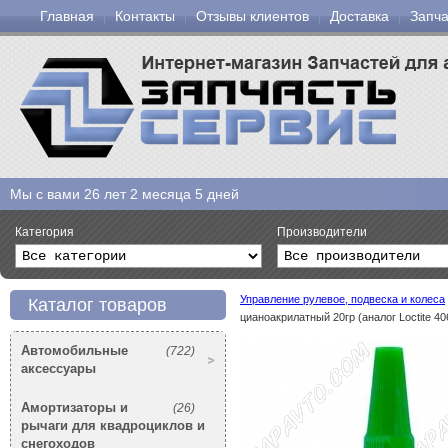
Главная
Контакты
Отзывы клиентов
Доставка
Запча
Мы с вами
26 лет 2 месяца 5 дней
Категория
Производители
Управление рулевое, подвеска и колеса
Каталог товаров
цианоакрилатный 20гр (аналог Loctite 40
Автомобильные
(722)
аксессуары
Амортизаторы и
(26)
рычаги для квадроциклов и
снегоходов