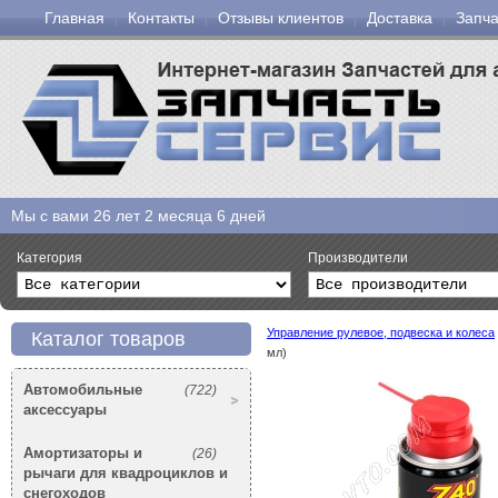
Главная
Контакты
Отзывы клиентов
Доставка
Запча
Мы с вами
26 лет 2 месяца 6 дней
Категория
Производители
Управление рулевое, подвеска и колеса
Каталог товаров
мл)
Автомобильные
(722)
аксессуары
Амортизаторы и
(26)
рычаги для квадроциклов и
снегоходов