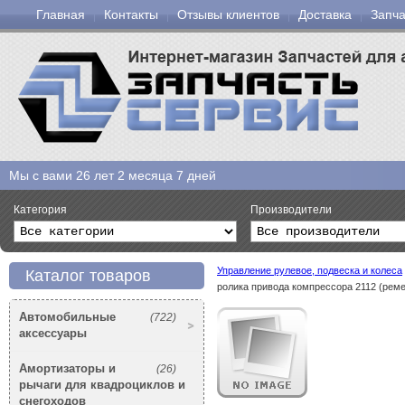
Главная
Контакты
Отзывы клиентов
Доставка
Запча
Мы с вами
26 лет 2 месяца 7 дней
Категория
Производители
Управление рулевое, подвеска и колеса
Каталог товаров
ролика привода компрессора 2112 (рем
Автомобильные
(722)
аксессуары
Амортизаторы и
(26)
рычаги для квадроциклов и
снегоходов