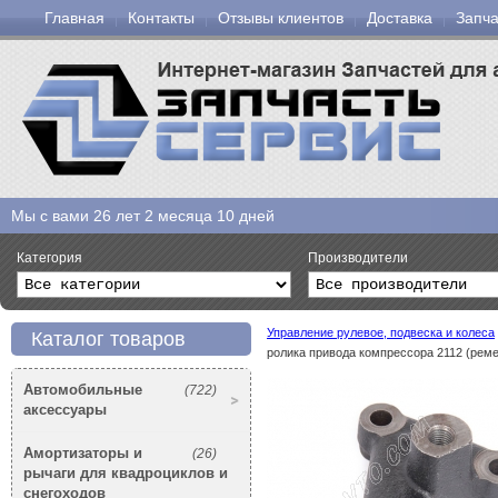
Главная
Контакты
Отзывы клиентов
Доставка
Запча
Мы с вами
26 лет 2 месяца 10 дней
Категория
Производители
Управление рулевое, подвеска и колеса
Каталог товаров
ролика привода компрессора 2112 (реме
Автомобильные
(722)
аксессуары
Амортизаторы и
(26)
рычаги для квадроциклов и
снегоходов