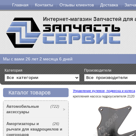
Главная
Контакты
Отзывы клиентов
Доставка
Запча
Мы с вами
26 лет 2 месяца 6 дней
Категория
Производители
Управление рулевое, подвеска и колеса
Каталог товаров
крепления насоса гидроусилителя 2120
Автомобильные
(722)
аксессуары
Амортизаторы и
(26)
рычаги для квадроциклов и
снегоходов