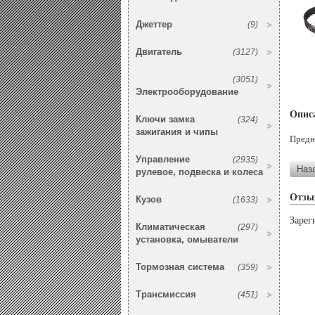
Джеттер
(9)
Двигатель
(3127)
(3051)
Электрооборудование
Опис
Ключи замка
(324)
зажигания и чипы
Предн
Управление
(2935)
рулевое, подвеска и колеса
Отзы
Кузов
(1633)
Зарег
Климатическая
(297)
установка, омыватели
Тормозная система
(359)
Трансмиссия
(451)