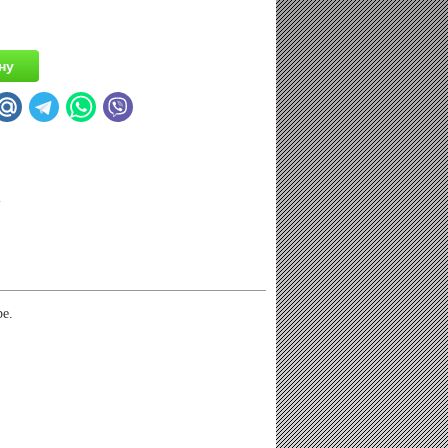
.
ре.