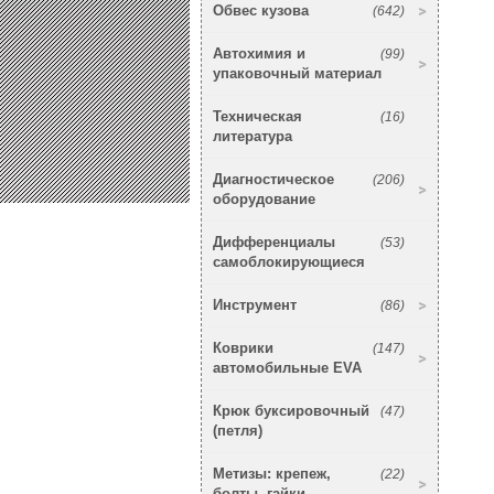
Обвес кузова
(642)
Автохимия и
(99)
упаковочный материал
Техническая
(16)
литература
Диагностическое
(206)
оборудование
Дифференциалы
(53)
самоблокирующиеся
Инструмент
(86)
Коврики
(147)
автомобильные EVA
Крюк буксировочный
(47)
(петля)
Метизы: крепеж,
(22)
болты, гайки