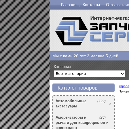
Главная
Контакты
Отзывы кли
Мы с вами
26 лет 2 месяца 5 дней
Категория
Управл
Каталог товаров
Приора
Автомобильные
(722)
аксессуары
Амортизаторы и
(26)
рычаги для квадроциклов и
снегоходов