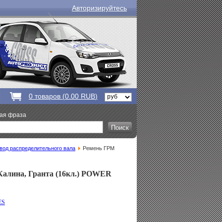
Авторизируйтесь
0
товаров (
0.00 RUB
)
вая фраза
вод распределительного вала
Ремень ГРМ
Калина, Гранта (16кл.) POWER
ES