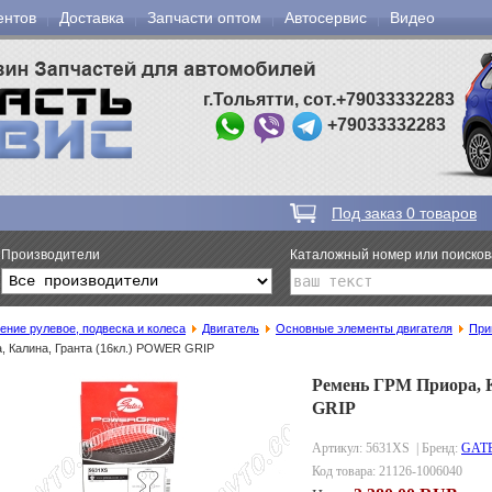
ентов
Доставка
Запчасти оптом
Автосервис
Видео
г.Тольятти, сот.+79033332283
+79033332283
Под заказ
0
товаров
Производители
Каталожный номер или поиско
ение рулевое, подвеска и колеса
Двигатель
Основные элементы двигателя
При
, Калина, Гранта (16кл.) POWER GRIP
Ремень ГРМ Приора, 
GRIP
Артикул: 5631XS
| Бренд:
GAT
Код товара:
21126-1006040