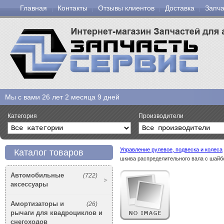
Главная
Контакты
Отзывы клиентов
Доставка
Запча
Мы с вами
26 лет 2 месяца 9 дней
Категория
Производители
Управление рулевое, подвеска и колеса
Каталог товаров
шкива распределительного вала с шайб
Автомобильные
(722)
аксессуары
Амортизаторы и
(26)
рычаги для квадроциклов и
снегоходов