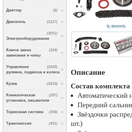
Джеттер
(9)
Двигатель
(3127)
(3051)
Электрооборудование
Ключи замка
(324)
зажигания и чипы
Управление
(2935)
Описание
рулевое, подвеска и колеса
Кузов
(1633)
Состав комплекта
Автоматический 
Климатическая
(297)
установка, омыватели
Передний сальник
Тормозная система
(359)
Звёздочки распре
шт.)
Трансмиссия
(451)