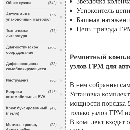
Звёздочка коленча
Обвес кузова
(642)
Успокоитель цеп
Автохимия и
(99)
Башмак натяжени
упаковочный материал
Цепь привода ГРМ
Техническая
(16)
литература
Диагностическое
(206)
оборудование
Ремонтный комплек
Дифференциалы
(53)
узлов ГРМ для авт
самоблокирующиеся
Инструмент
(86)
В нем собранны сам
Коврики
(147)
Установка комплект
автомобильные EVA
мощности порядка 5
Крюк буксировочный
(47)
только узлов ГРМ но
(петля)
В комплект входят о
Метизы: крепеж,
(22)
болты, гайки