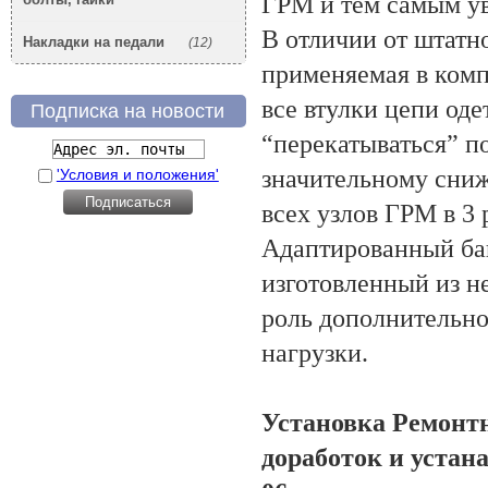
ГРМ и тем самым ув
В отличии от штатн
Накладки на педали
(12)
применяемая в компл
все втулки цепи од
Подписка на новости
“перекатываться” п
значительному сниж
'Условия и положения'
всех узлов ГРМ в 3 
Адаптированный ба
изготовленный из н
роль дополнительно
нагрузки.
Установка Ремонтн
доработок и устан