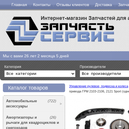
Главная
Контакты
Отзывы клиентов
Доставка
Запча
Мы с вами
26 лет 2 месяца 5 дней
Категория
Производители
Управление рулевое, подвеска и колеса
Каталог товаров
привода ГРМ 2103-2106, 2121 Sport (одн
Автомобильные
(722)
аксессуары
Амортизаторы и
(26)
рычаги для квадроциклов и
снегоходов