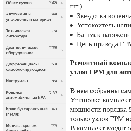
Обвес кузова
(642)
шт.)
Звёздочка коленча
Автохимия и
(99)
упаковочный материал
Успокоитель цеп
Техническая
(16)
Башмак натяжени
литература
Цепь привода ГРМ
Диагностическое
(206)
оборудование
Ремонтный комплек
Дифференциалы
(53)
самоблокирующиеся
узлов ГРМ для авт
Инструмент
(86)
В нем собранны сам
Коврики
(147)
автомобильные EVA
Установка комплект
мощности порядка 5
Крюк буксировочный
(47)
(петля)
только узлов ГРМ но
Метизы: крепеж,
(22)
В комплект входят о
болты, гайки