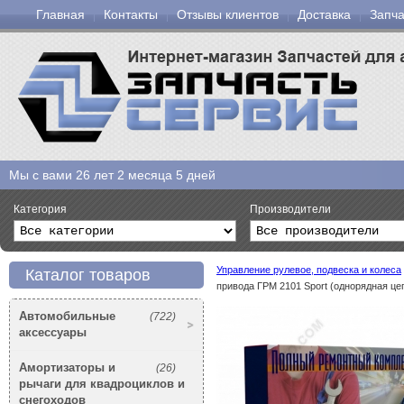
Главная
Контакты
Отзывы клиентов
Доставка
Запча
Мы с вами
26 лет 2 месяца 5 дней
Категория
Производители
Управление рулевое, подвеска и колеса
Каталог товаров
привода ГРМ 2101 Sport (однорядная це
Автомобильные
(722)
аксессуары
Амортизаторы и
(26)
рычаги для квадроциклов и
снегоходов