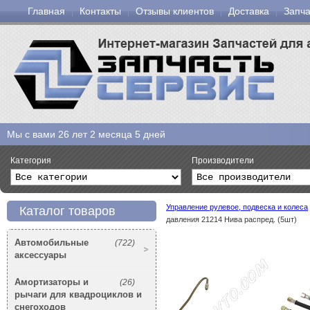
Главная
Контакты
Отзывы клиентов
Доставка
Запча
Мы с вами
26 лет 2 месяца 5 дней
Категория
Производители
Управление рулевое, подвеска и колеса
Каталог товаров
давления 21214 Нива распред. (5шт)
Автомобильные
(722)
аксессуары
Амортизаторы и
(26)
рычаги для квадроциклов и
снегоходов