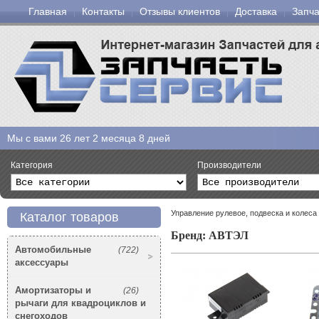
Главная
Контакты
Отзывы клиентов
Доставка
Запча
Мы с вами
26 лет 2 месяца 8 дней
Категория
Производители
Управление рулевое, подвеска и колеса
Каталог товаров
Бренд: АВТЭЛ
Автомобильные
(722)
аксессуары
Амортизаторы и
(26)
рычаги для квадроциклов и
снегоходов