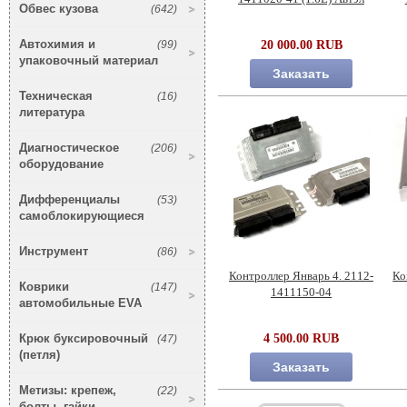
Обвес кузова
(642)
Автохимия и
(99)
20 000.00 RUB
упаковочный материал
Заказать
Техническая
(16)
литература
Диагностическое
(206)
оборудование
Дифференциалы
(53)
самоблокирующиеся
Инструмент
(86)
Контроллер Январь 4. 2112-
Ко
Коврики
(147)
1411150-04
автомобильные EVA
Крюк буксировочный
4 500.00 RUB
(47)
(петля)
Заказать
Метизы: крепеж,
(22)
болты, гайки