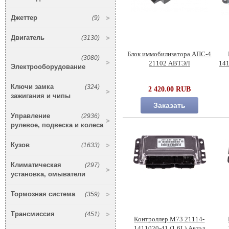
Джеттер
(9)
Двигатель
(3130)
Блок иммобилизатора АПС-4
(3080)
21102 АВТЭЛ
141
Электрооборудование
Ключи замка
(324)
2 420.00 RUB
зажигания и чипы
Заказать
Управление
(2936)
рулевое, подвеска и колеса
Кузов
(1633)
Климатическая
(297)
установка, омыватели
Тормозная система
(359)
Трансмиссия
(451)
Контроллер М73 21114-
1411020-41 (1.6L) Автэл