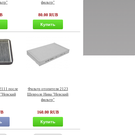
ьтр"
фильтр"
UB
80.00 RUB
ь
Купить
2111 после
Фильтр отопителя 2123
 "Невский
Шевроле Нива "Невский
фильтр"
UB
160.00 RUB
ь
Купить