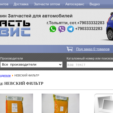
ентов
Доставка
Запчасти оптом
Автосервис
Видео
г.Тольятти, сот.+79033332283
+79033332283
Под заказ
0
товаров
Производители
Каталожный номер или поиско
одители
НЕВСКИЙ ФИЛЬТР
нд: НЕВСКИЙ ФИЛЬТР