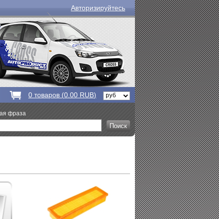
Авторизируйтесь
0
товаров (
0.00 RUB
)
вая фраза