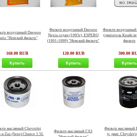
Фильтр воздушный Daewoo
Фильтр воздушный
ьтр воздушный Daewoo
Nexia седан (1995г), ESPERO
(двигатель Крайсле
atiz "Невский фильтр"
(1991-1999) "Невский фильтр"
фильтр
160.00 RUB
120.00 RUB
300.00 R
Купить
Купить
Купит
ьтр масляный Chevrolet
Фильтр масляный 
Фильтр масляный ГАЗ
 и Zaz (Sens) Chance 1.5L
(с двиг. Сhrysler)
"Невский фильтр"