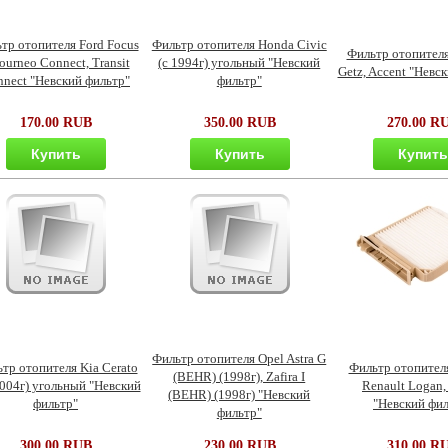
тр отопителя Ford Focus
Фильтр отопителя Honda Civic
Фильтр отопител
Tourneo Connect, Transit
(с 1994г) угольный "Невский
Getz, Accent "Невс
nect "Невский фильтр"
фильтр"
170.00 RUB
350.00 RUB
270.00 R
Купить
Купить
Купит
Фильтр отопителя Opel Astra G
тр отопителя Kia Cerato
Фильтр отопителя
(BEHR) (1998г), Zafira I
2004г) угольный "Невский
Renault Logan,
(BEHR) (1998г) "Невский
фильтр"
"Невский фил
фильтр"
300.00 RUB
230.00 RUB
310.00 R