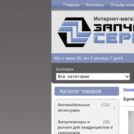
Главная
Контакты
Отзывы кли
Мы с вами
26 лет 2 месяца 7 дней
Категория
Произв
Каталог товаров
Бре
Автомобильные
(722)
аксессуары
Амортизаторы и
(26)
рычаги для квадроциклов и
снегоходов