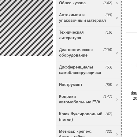
Обвес кузова
(642)
Автохимия и
(99)
упаковочный материал
Техническая
(16)
литература
Диагностическое
(206)
оборудование
Дифференциалы
(53)
самоблокирующиеся
Инструмент
(86)
Фил
Коврики
(147)
20
автомобильные EVA
Крюк буксировочный
(47)
(петля)
Метизы: крепеж,
(22)
болты, гайки