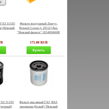
 ГАЗ 31105
Фильтр воздушный Ларгус,
р) Невский
Renault Logan (с 2012г) 8кл.
"Невский фильтр" 165469466R
UB
175.00 RUB
ь
Купить
ГАЗ 31105
Фильтр масляный ГАЗ, ВАЗ,
 (черный)
иномарки (белый) "Невский