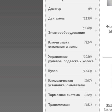
Джеттер
(9)
Двигатель
(3130)
Фил
(3080)
M
Электрооборудование
Ключи замка
(324)
зажигания и чипы
Управление
(2936)
рулевое, подвеска и колеса
Кузов
(1633)
Климатическая
(297)
установка, омыватели
Тормозная система
(359)
Трансмиссия
(451)
Фил
Lanos