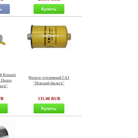
ь
Купить
й Renault
Фильтр топливный ГАЗ
 Duster
"Невский фильтр"
ьтр"
UB
135.00 RUB
ь
Купить