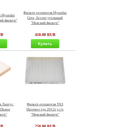
Фильтр отопителя Hyundai
я Hyundai
Getz, Accent угольный
кий фильтр"
"Невский фильтр"
UB
410.00 RUB
ь
Купить
 Ларгус,
Фильтр отопителя УАЗ
 Duster
Патриот (до 2012г.) с/о
ьтр"
"Невский фильтр"
UB
250.00 RUB