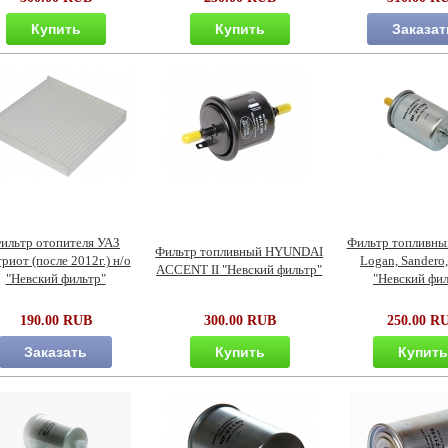
Купить
Купить
Заказат
ильтр отопителя УАЗ
Фильтр топливны
Фильтр топливный HYUNDAI
риот (после 2012г.) н/о
Logan, Sandero,
ACCENT II "Невский фильтр"
"Невский фильтр"
"Невский фил
190.00 RUB
300.00 RUB
250.00 R
Заказать
Купить
Купит