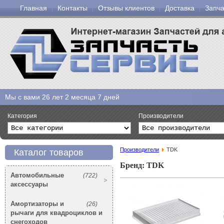
Главная
Контакты
Отзывы клиентов
Доставка
Запча
Мы с вами
26 лет 2 месяца 7 дней
Категория
Производители
Производители
TDK
Каталог товаров
Бренд: TDK
Автомобильные
(722)
аксессуары
Амортизаторы и
(26)
рычаги для квадроциклов и
снегоходов