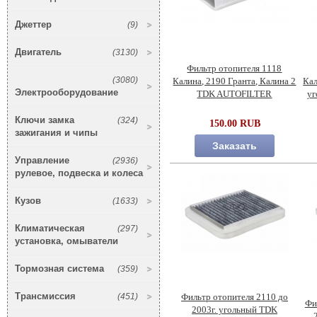
Джеттер
(9)
Двигатель
(3130)
Фильтр отопителя 1118
(3080)
Калина, 2190 Гранта, Калина 2
Кал
Электрооборудование
TDK AUTOFILTER
уг
Ключи замка
(324)
150.00 RUB
зажигания и чипы
Заказать
Управление
(2936)
рулевое, подвеска и колеса
Кузов
(1633)
Климатическая
(297)
установка, омыватели
Тормозная система
(359)
Трансмиссия
(451)
Фильтр отопителя 2110 до
Фи
2003г. угольный TDK